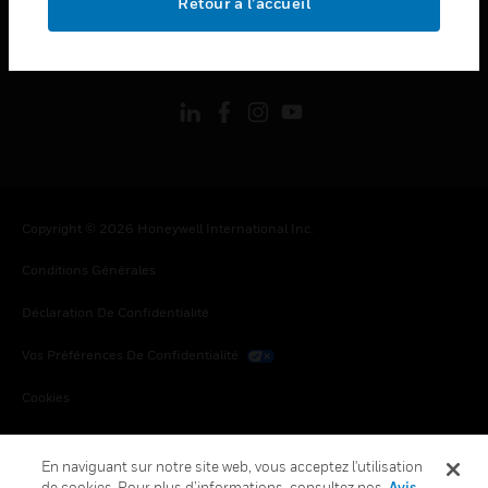
Retour à l’accueil
toggle view
SUIVEZ-NOUS
Copyright © 2026 Honeywell International Inc.
Conditions Générales
Déclaration De Confidentialité
Vos Préférences De Confidentialité
Cookies
Désabonnement Global
En naviguant sur notre site web, vous acceptez l'utilisation
de cookies. Pour plus d’informations, consultez nos
Avis