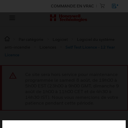
COMMANDE EN VRAC
Par catégorie
Logiciel
Logiciel du système
anti-incendie
Licences
Self Test Licence - 12 Year
Licence
Ce site sera hors service pour maintenance
programmée le samedi 8 août, de 19h00 à
5h00 EST (23h00 à 9h00 GMT, dimanche 9
août de 1h00 à 11h00 CET et de 4h30 à
14h30 IST). Nous vous remercions de votre
patience pendant cette période.