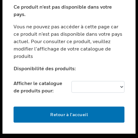
toggle view
SECTEURS
Ce produit n'est pas disponible dans votre
pays.
toggle view
ASSISTANCE
Vous ne pouvez pas accéder à cette page car
toggle view
ce produit n’est pas disponible dans votre pays
EMPLOIS
actuel. Pour consulter ce produit, veuillez
modifier l’affichage de votre catalogue de
toggle view
SOCIÉTÉ
produits
toggle view
Disponibilité des produits:
NOUS CONTACTER
Afficher le catalogue
toggle view
MENTIONS LÉGALES
de produits pour:
toggle view
SUIVEZ-NOUS
Retour à l’accueil