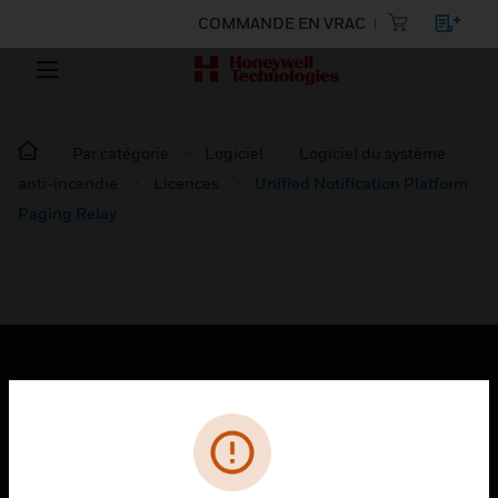
COMMANDE EN VRAC
Par catégorie
Logiciel
Logiciel du système
anti-incendie
Licences
Unified Notification Platform
Paging Relay
PRODUITS
toggle view
SOLUTIONS