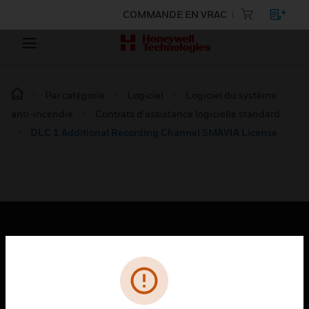
COMMANDE EN VRAC
Par catégorie
Logiciel
Logiciel du système
anti-incendie
Contrats d’assistance logicielle standard
DLC 1 Additional Recording Channel SMAVIA License
PRODUITS
toggle view
SOLUTIONS