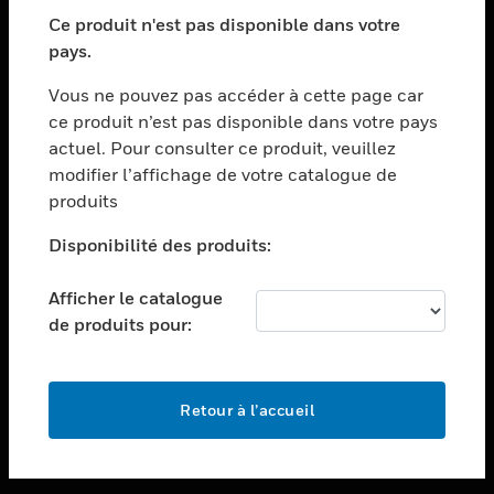
toggle view
SECTEURS
Ce produit n'est pas disponible dans votre
pays.
toggle view
ASSISTANCE
Vous ne pouvez pas accéder à cette page car
toggle view
ce produit n’est pas disponible dans votre pays
EMPLOIS
actuel. Pour consulter ce produit, veuillez
modifier l’affichage de votre catalogue de
toggle view
SOCIÉTÉ
produits
toggle view
Disponibilité des produits:
NOUS CONTACTER
Afficher le catalogue
toggle view
MENTIONS LÉGALES
de produits pour:
toggle view
SUIVEZ-NOUS
Retour à l’accueil