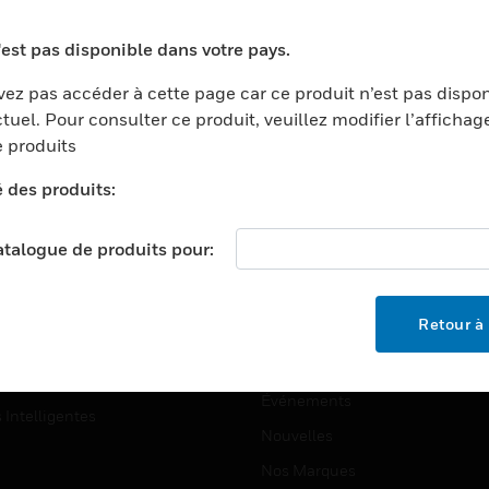
ports
Recherche De Partenaires
'est pas disponible dans votre pays.
ments Commerciaux
Formation
ez pas accéder à cette page car ce produit n’est pas dispo
centers
Assistance Technique
tuel. Pour consulter ce produit, veuillez modifier l’affichag
ation
Tutoriels De Sites Web
 produits
ernement Et Militaire
é des produits:
EMPLOIS
é
Emplois
ignement Supérieur
catalogue de produits pour:
Recherche D'emploi
llerie/Restauration
trie Et Fabrication
SOCIÉTÉ
Retour à 
ce Et Corrections
À Propos
e Au Détail
Événements
s Intelligentes
Nouvelles
Nos Marques