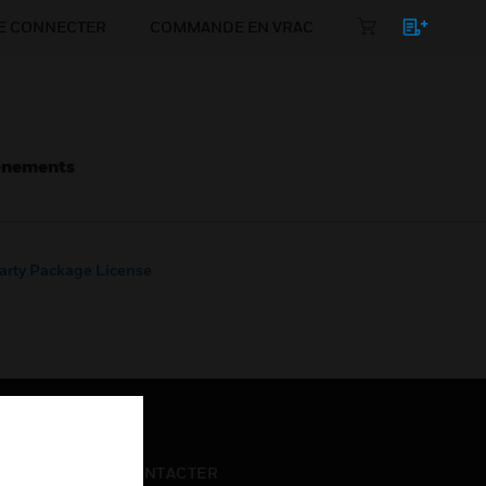
E CONNECTER
COMMANDE EN VRAC
énements
arty Package License
NOUS CONTACTER