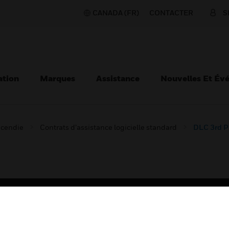
CANADA (FR)
CONTACTER
S
ation
Marques
Assistance
Nouvelles Et Év
ncendie
Contrats d’assistance logicielle standard
DLC 3rd P
TEURS
ASSISTANCE