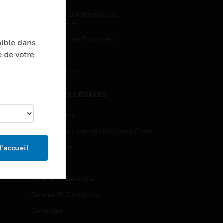
Demandes D’informations
Commerciales
Accès Pour Les Employés
nible dans
e de votre
Inscription
Désinscription
MENTIONS LÉGALES
Certifications
Contrats De Licence Utilisateur Final
Source Libre
l’accueil
Brevets
Qualité Et Sécurité
Termes Et Conditions
Garanties