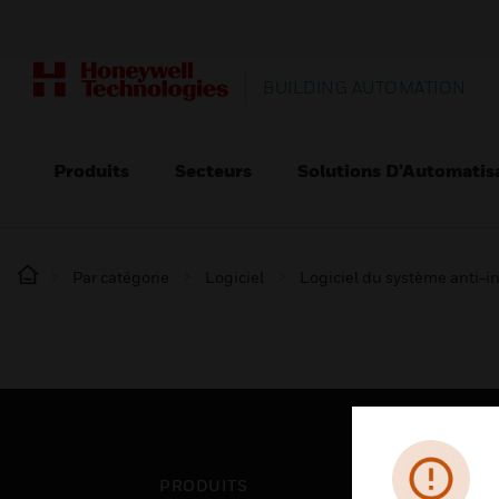
BUILDING AUTOMATION
Produits
Secteurs
Solutions D’Automatis
Par catégorie
Logiciel
Logiciel du système anti-i
PRODUITS
SEC