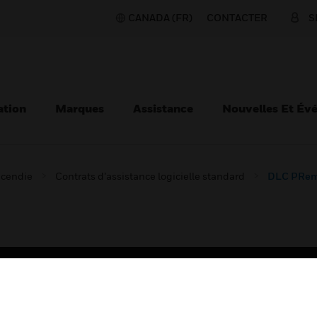
CANADA (FR)
CONTACTER
S
ation
Marques
Assistance
Nouvelles Et Év
ncendie
Contrats d’assistance logicielle standard
DLC PRem
TEURS
ASSISTANCE