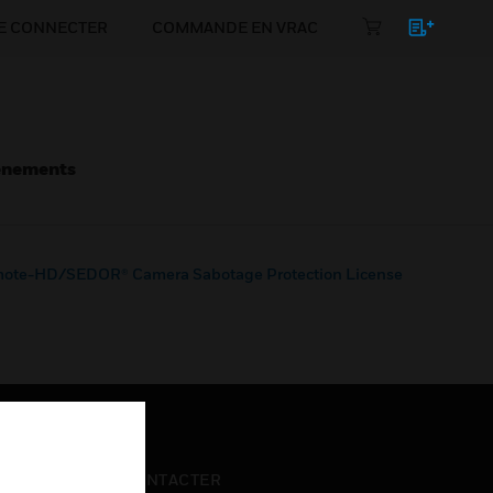
E CONNECTER
COMMANDE EN VRAC
énements
ote-HD/SEDOR® Camera Sabotage Protection License
NOUS CONTACTER