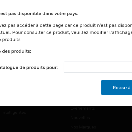
ports
Recherche De Partenaires
'est pas disponible dans votre pays.
ments Commerciaux
Formation
ez pas accéder à cette page car ce produit n’est pas dispo
centers
Assistance Technique
tuel. Pour consulter ce produit, veuillez modifier l’affichag
ation
Tutoriels De Sites Web
 produits
ernement Et Militaire
é des produits:
EMPLOIS
é
Emplois
ignement Supérieur
catalogue de produits pour:
Recherche D'emploi
llerie/Restauration
trie Et Fabrication
SOCIÉTÉ
Retour à 
ce Et Corrections
À Propos
e Au Détail
Événements
s Intelligentes
Nouvelles
Nos Marques