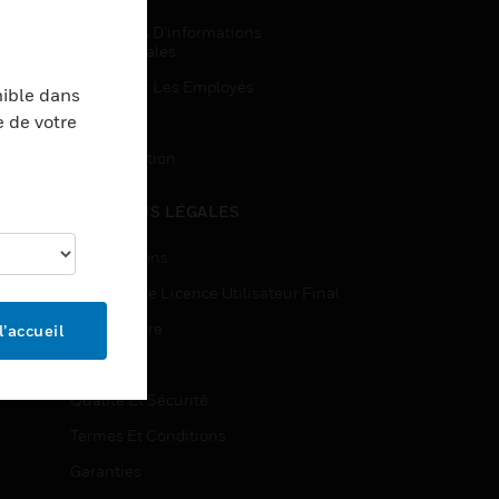
Demandes D’informations
Commerciales
Accès Pour Les Employés
nible dans
e de votre
Inscription
Désinscription
MENTIONS LÉGALES
Certifications
Contrats De Licence Utilisateur Final
Source Libre
l’accueil
Brevets
Qualité Et Sécurité
Termes Et Conditions
Garanties