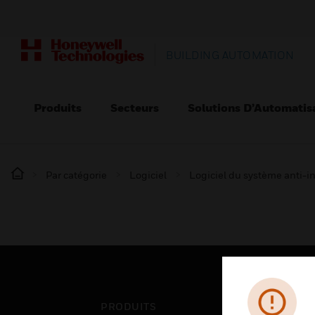
BUILDING AUTOMATION
Produits
Secteurs
Solutions D’Automatis
Par catégorie
Logiciel
Logiciel du système anti-i
PRODUITS
SEC