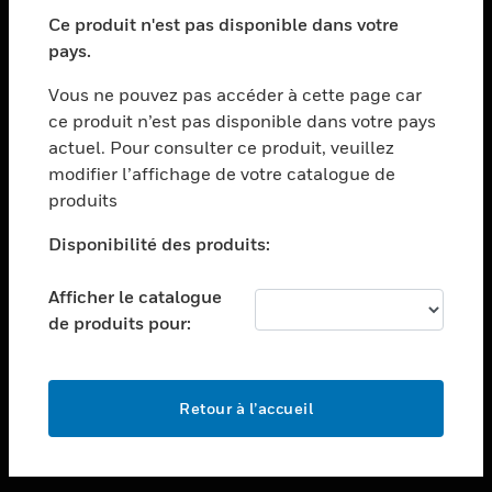
toggle view
SECTEURS
Ce produit n'est pas disponible dans votre
pays.
toggle view
ASSISTANCE
Vous ne pouvez pas accéder à cette page car
toggle view
ce produit n’est pas disponible dans votre pays
EMPLOIS
actuel. Pour consulter ce produit, veuillez
modifier l’affichage de votre catalogue de
toggle view
SOCIÉTÉ
produits
toggle view
Disponibilité des produits:
NOUS CONTACTER
Afficher le catalogue
toggle view
MENTIONS LÉGALES
de produits pour:
toggle view
SUIVEZ-NOUS
Retour à l’accueil