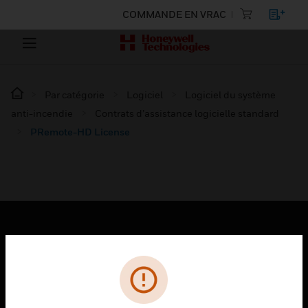
COMMANDE EN VRAC
Par catégorie
Logiciel
Logiciel du système
anti-incendie
Contrats d’assistance logicielle standard
PRemote-HD License
PRODUITS
toggle view
SOLUTIONS