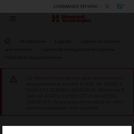
COMMANDE EN VRAC
Par catégorie
Logiciel
Logiciel du système
anti-incendie
Logiciel de configuration du système
VSM3 Basic System Software
Ce site sera hors service pour maintenance
programmée le samedi 8 août, de 19h00 à
5h00 EST (23h00 à 9h00 GMT, dimanche 9
août de 1h00 à 11h00 CET et de 4h30 à
14h30 IST). Nous vous remercions de votre
patience pendant cette période.