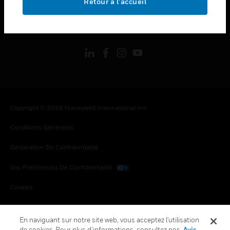
Retour à l’accueil
toggle view
SUIVEZ-NOUS
Copyright © 2026 Honeywell International Inc.
Conditions Générales
Déclaration De Confidentialité
Vos Préférences De Confidentialité
Cookies
Désabonnement Global
En naviguant sur notre site web, vous acceptez l'utilisation
de cookies. Pour plus d’informations, consultez nos
Avis