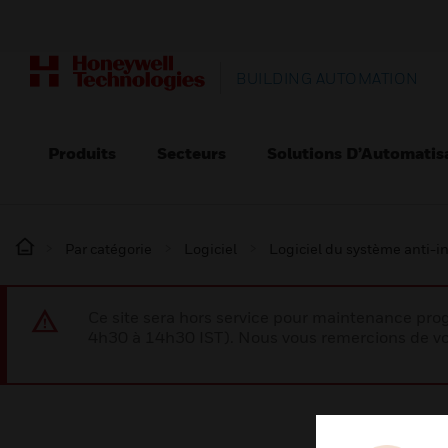
BUILDING AUTOMATION
Produits
Secteurs
Solutions D’Automatis
Par catégorie
Logiciel
Logiciel du système anti-i
Ce site sera hors service pour maintenance p
4h30 à 14h30 IST). Nous vous remercions de vo