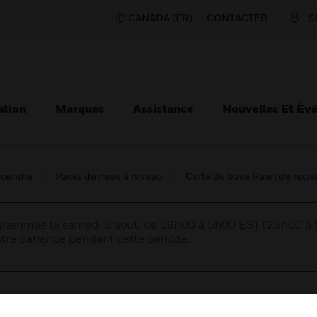
CANADA (FR)
CONTACTER
S
ation
Marques
Assistance
Nouvelles Et Év
ncendie
Packs de mise à niveau
Carte de base Pearl de rec
rogrammée le samedi 8 août, de 19h00 à 5h00 EST (23h00 
tre patience pendant cette période.