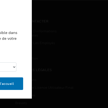
NOUS CONTACTER
Demandes D’informations
nible dans
Commerciales
e de votre
Accès Pour Les Employés
Inscription
Désinscription
MENTIONS LÉGALES
Certifications
l’accueil
Contrats De Licence Utilisateur Final
Source Libre
Brevets