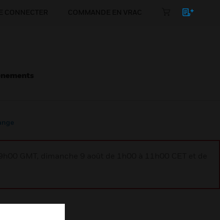
E CONNECTER
COMMANDE EN VRAC
énements
hange
à 9h00 GMT, dimanche 9 août de 1h00 à 11h00 CET et de