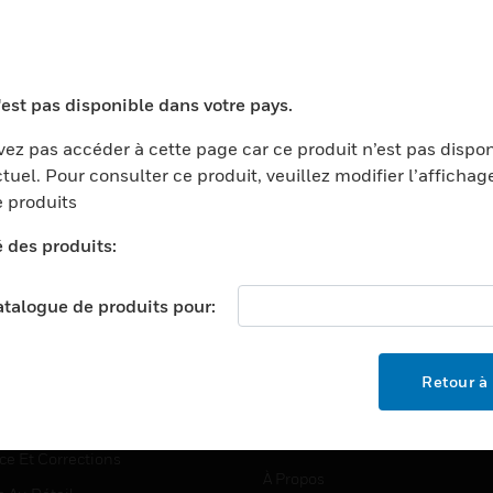
TEURS
ASSISTANCE
'est pas disponible dans votre pays.
ports
Recherche De Partenaires
ez pas accéder à cette page car ce produit n’est pas dispo
tuel. Pour consulter ce produit, veuillez modifier l’affichag
ments Commerciaux
Formation
 produits
centers
Assistance Technique
é des produits:
ation
Tutoriels De Sites Web
ernement Et Militaire
EMPLOIS
catalogue de produits pour:
é
Emplois
ignement Supérieur
Recherche D'emploi
Retour à 
llerie/Restauration
trie Et Fabrication
SOCIÉTÉ
ce Et Corrections
À Propos