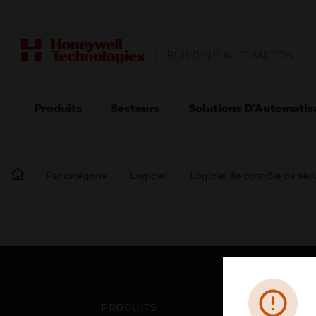
BUILDING AUTOMATION
Produits
Secteurs
Solutions D’Automatis
Par catégorie
Logiciel
Logiciel de contrôle de séc
PRODUITS
SEC