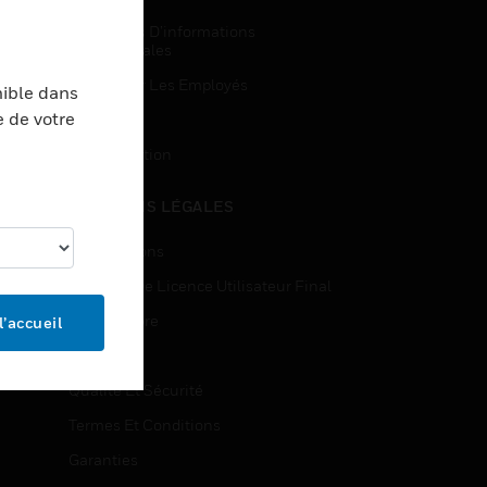
Demandes D’informations
Commerciales
Accès Pour Les Employés
nible dans
e de votre
Inscription
Désinscription
MENTIONS LÉGALES
Certifications
Contrats De Licence Utilisateur Final
Source Libre
l’accueil
Brevets
Qualité Et Sécurité
Termes Et Conditions
Garanties