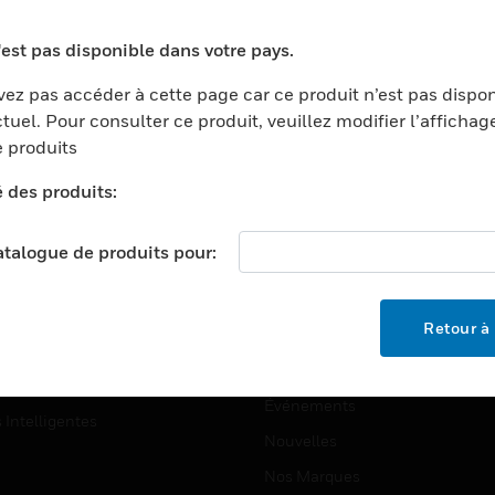
ports
Recherche De Partenaires
'est pas disponible dans votre pays.
ments Commerciaux
Formation
ez pas accéder à cette page car ce produit n’est pas dispo
centers
Assistance Technique
tuel. Pour consulter ce produit, veuillez modifier l’affichag
ation
Tutoriels De Sites Web
 produits
ernement Et Militaire
é des produits:
EMPLOIS
é
Emplois
ignement Supérieur
catalogue de produits pour:
Recherche D'emploi
llerie/Restauration
trie Et Fabrication
SOCIÉTÉ
Retour à 
ce Et Corrections
À Propos
e Au Détail
Événements
s Intelligentes
Nouvelles
Nos Marques