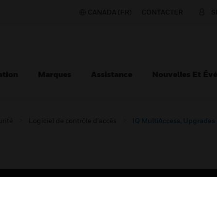
CANADA (FR)
CONTACTER
S
ation
Marques
Assistance
Nouvelles Et Év
urité
Logiciel de contrôle d'accès
IQ MultiAccess, Upgrades
TEURS
ASSISTANCE