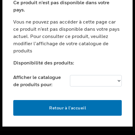
Ce produit n'est pas disponible dans votre
toggle view
pays.
ASSISTANCE
Vous ne pouvez pas accéder à cette page car
toggle view
ce produit n’est pas disponible dans votre pays
EMPLOIS
actuel. Pour consulter ce produit, veuillez
toggle view
modifier l’affichage de votre catalogue de
SOCIÉTÉ
produits
toggle view
NOUS CONTACTER
Disponibilité des produits:
toggle view
Afficher le catalogue
MENTIONS LÉGALES
de produits pour:
toggle view
SUIVEZ-NOUS
Retour à l’accueil