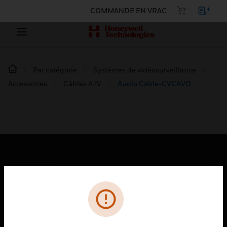
COMMANDE EN VRAC
Par catégorie
Systèmes de vidéosurveillance
Accessoires
Câbles A/V
Audio Cable-CVCAVO
PRODUITS
toggle view
SOLUTIONS
toggle view
SECTEURS