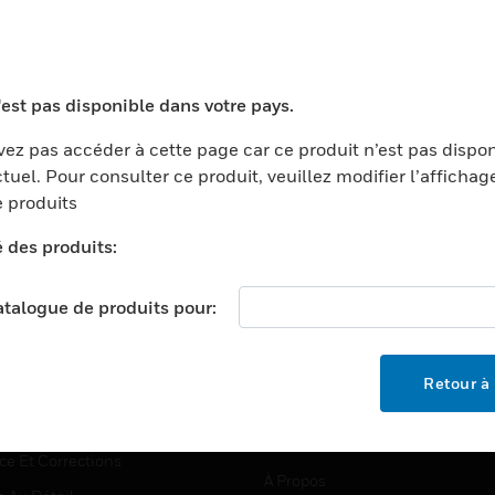
TEURS
ASSISTANCE
'est pas disponible dans votre pays.
ports
Recherche De Partenaires
ez pas accéder à cette page car ce produit n’est pas dispo
tuel. Pour consulter ce produit, veuillez modifier l’affichag
ments Commerciaux
Formation
 produits
centers
Assistance Technique
é des produits:
ation
Tutoriels De Sites Web
ernement Et Militaire
EMPLOIS
catalogue de produits pour:
é
Emplois
ignement Supérieur
Recherche D'emploi
Retour à 
llerie/Restauration
trie Et Fabrication
SOCIÉTÉ
ce Et Corrections
À Propos