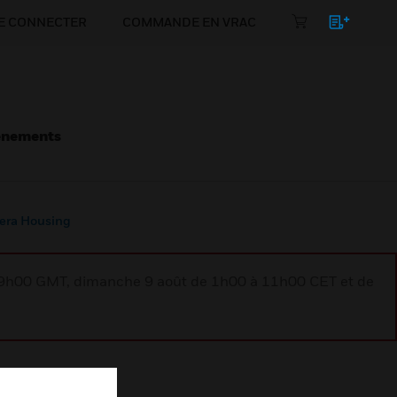
E CONNECTER
COMMANDE EN VRAC
énements
ra Housing
à 9h00 GMT, dimanche 9 août de 1h00 à 11h00 CET et de