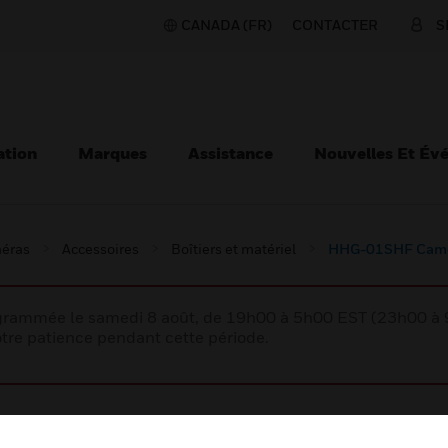
CANADA (FR)
CONTACTER
S
ation
Marques
Assistance
Nouvelles Et Év
éras
Accessoires
Boîtiers et matériel
HHG-01SHF Came
rogrammée le samedi 8 août, de 19h00 à 5h00 EST (23h00 
tre patience pendant cette période.