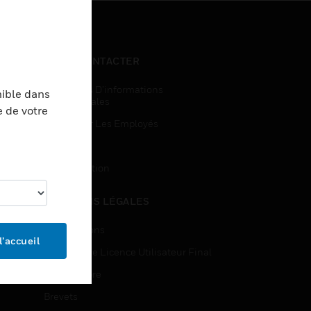
NOUS CONTACTER
Demandes D’informations
nible dans
Commerciales
e de votre
Accès Pour Les Employés
Inscription
Désinscription
MENTIONS LÉGALES
Certifications
l’accueil
Contrats De Licence Utilisateur Final
Source Libre
Brevets