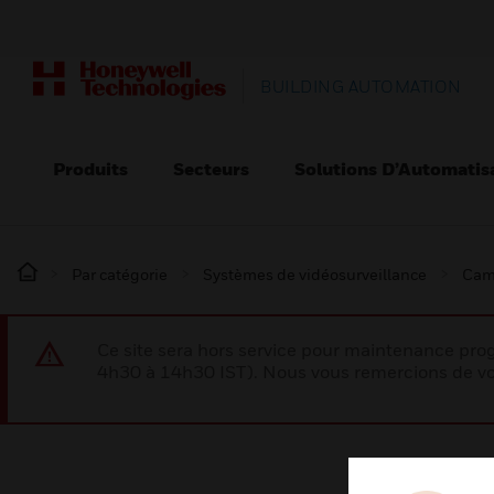
BUILDING AUTOMATION
Produits
Secteurs
Solutions D’Automatis
Par catégorie
Systèmes de vidéosurveillance
Cam
Ce site sera hors service pour maintenance p
4h30 à 14h30 IST). Nous vous remercions de vo