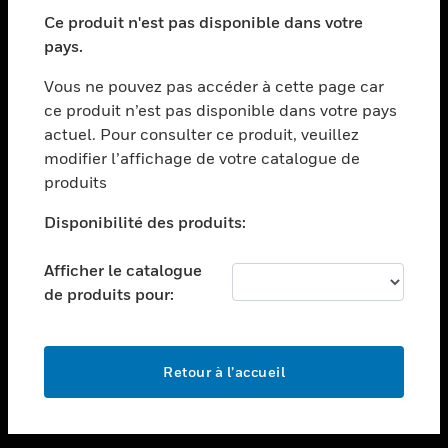
toggle view
SECTEURS
Ce produit n'est pas disponible dans votre
pays.
toggle view
ASSISTANCE
Vous ne pouvez pas accéder à cette page car
toggle view
ce produit n’est pas disponible dans votre pays
EMPLOIS
actuel. Pour consulter ce produit, veuillez
modifier l’affichage de votre catalogue de
toggle view
SOCIÉTÉ
produits
toggle view
Disponibilité des produits:
NOUS CONTACTER
Afficher le catalogue
toggle view
MENTIONS LÉGALES
de produits pour:
toggle view
SUIVEZ-NOUS
Retour à l’accueil