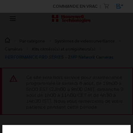
COMMANDE EN VRAC
Par catégorie
Systèmes de vidéosurveillance
Caméras
Kits caméra(s) et enrégisteurs(s)
PERFORMANCE PRO SERIES – 2MP Network Cameras
Ce site sera hors service pour maintenance
programmée le samedi 8 août, de 19h00 à
5h00 EST (23h00 à 9h00 GMT, dimanche 9
août de 1h00 à 11h00 CET et de 4h30 à
14h30 IST). Nous vous remercions de votre
patience pendant cette période.