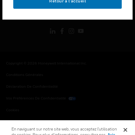
Retour à l’accueil
toggle view
SUIVEZ-NOUS
Copyright © 2026 Honeywell International Inc.
Conditions Générales
Déclaration De Confidentialité
Vos Préférences De Confidentialité
Cookies
Désabonnement Global
En naviguant sur notre site web, vous acceptez l'utilisation
de cookies. Pour plus d’informations, consultez nos
Avis