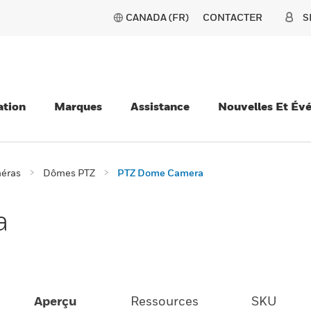
CANADA (FR)
CONTACTER
S
ation
Marques
Assistance
Nouvelles Et Év
éras
Dômes PTZ
PTZ Dome Camera
a
Aperçu
Ressources
SKU