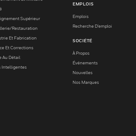
EMPLOIS
é
Emplois
ignement Supérieur
Recherche D'emploi
llerie/Restauration
trie Et Fabrication
SOCIÉTÉ
ce Et Corrections
À Propos
e Au Détail
Événements
s Intelligentes
Nouvelles
Nos Marques