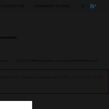
E CONNECTER
COMMANDE EN VRAC
énements
atique
LM2-PCP06x Modular Loudspeaker Metal Bracket
à 9h00 GMT, dimanche 9 août de 1h00 à 11h00 CET et de