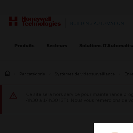
BUILDING AUTOMATION
Produits
Secteurs
Solutions D’Automatis
Par catégorie
Systèmes de vidéosurveillance
Enre
Ce site sera hors service pour maintenance p
4h30 à 14h30 IST). Nous vous remercions de vo