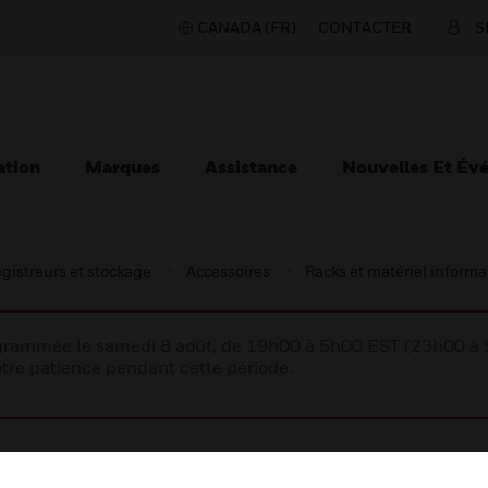
CANADA (FR)
CONTACTER
S
ation
Marques
Assistance
Nouvelles Et Év
gistreurs et stockage
Accessoires
Racks et matériel inform
rogrammée le samedi 8 août, de 19h00 à 5h00 EST (23h00 
tre patience pendant cette période.