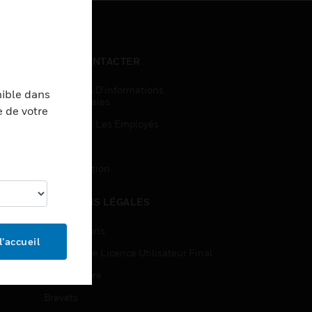
NOUS CONTACTER
Demandes D’informations
nible dans
Commerciales
e de votre
Accès Pour Les Employés
Inscription
Désinscription
MENTIONS LÉGALES
Certifications
l’accueil
Contrats De Licence Utilisateur Final
Source Libre
Brevets