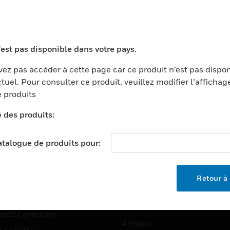
TEURS
ASSISTANCE
'est pas disponible dans votre pays.
ports
Recherche De Partenaires
ez pas accéder à cette page car ce produit n’est pas dispo
tuel. Pour consulter ce produit, veuillez modifier l’affichag
ments Commerciaux
Formation
 produits
centers
Assistance Technique
é des produits:
ation
Tutoriels De Sites Web
ernement Et Militaire
EMPLOIS
catalogue de produits pour:
é
Emplois
ignement Supérieur
Recherche D'emploi
Retour à 
llerie/Restauration
trie Et Fabrication
SOCIÉTÉ
ce Et Corrections
À Propos