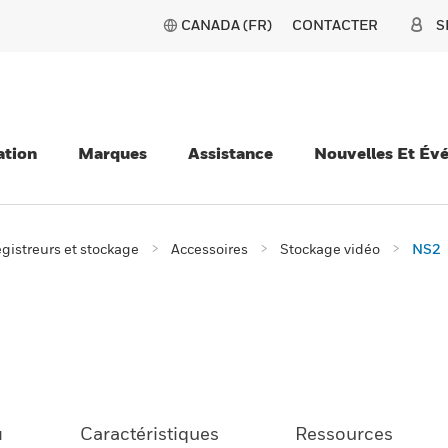
CANADA (FR)
CONTACTER
S
ation
Marques
Assistance
Nouvelles Et Év
gistreurs et stockage
Accessoires
Stockage vidéo
NS2
u
Caractéristiques
Ressources