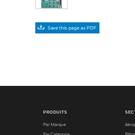
Save this page as PDF
PRODUITS
SEC
Par Marque
Aéro
Par Catégorie
Bâti