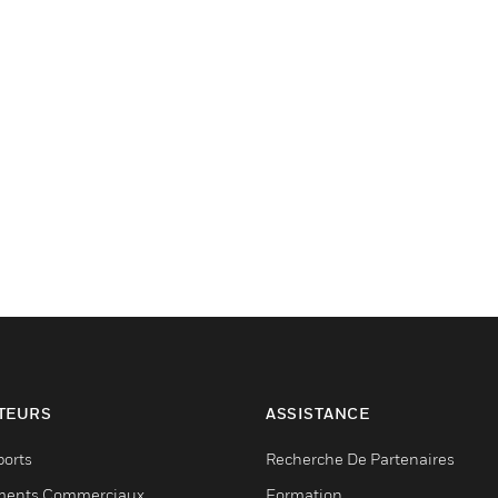
TEURS
ASSISTANCE
ports
Recherche De Partenaires
ments Commerciaux
Formation