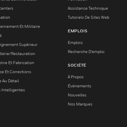
centers
Assistance Technique
ation
Tutoriels De Sites Web
ernement Et Militaire
EMPLOIS
é
Emplois
ignement Supérieur
Recherche D'emploi
llerie/Restauration
trie Et Fabrication
SOCIÉTÉ
ce Et Corrections
À Propos
e Au Détail
Événements
s Intelligentes
Nouvelles
Nos Marques