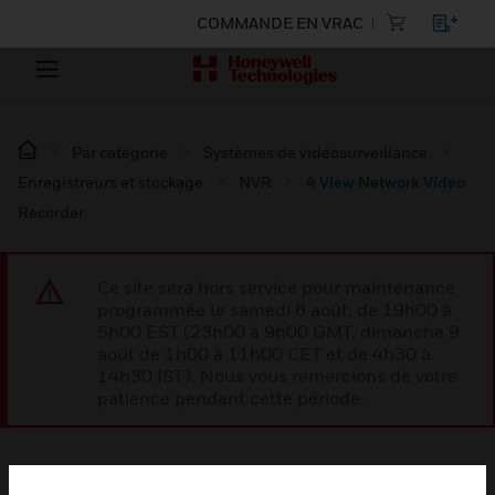
COMMANDE EN VRAC
Par catégorie
Systèmes de vidéosurveillance
Enregistreurs et stockage
NVR
4 View Network Video
Recorder
Ce site sera hors service pour maintenance
programmée le samedi 8 août, de 19h00 à
5h00 EST (23h00 à 9h00 GMT, dimanche 9
août de 1h00 à 11h00 CET et de 4h30 à
14h30 IST). Nous vous remercions de votre
patience pendant cette période.