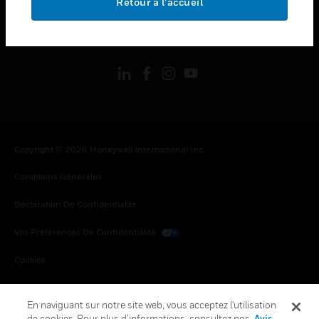
Retour à l’accueil
toggle view
SUIVEZ-NOUS
Copyright © 2026 Honeywell International Inc.
Conditions Générales
Déclaration De Confidentialité
Vos Préférences De Confidentialité
Cookies
Désabonnement Global
En naviguant sur notre site web, vous acceptez l'utilisation
de cookies. Pour plus d’informations, consultez nos
Avis