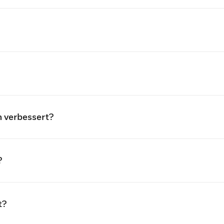
n verbessert?
?
t?