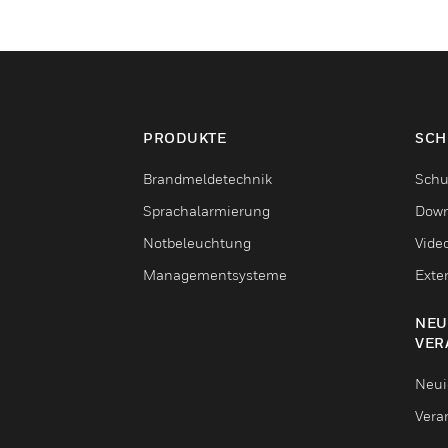
PRODUKTE
SCH
Brandmeldetechnik
Schu
Sprachalarmierung
Down
Notbeleuchtung
Vide
Managementsysteme
Exte
NEU
VER
Neui
Vera