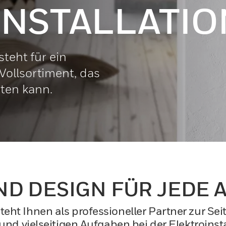
INSTALLATIO
teht für ein
ollsortiment, das
eten kann.
ND DESIGN FÜR JED
teht Ihnen als professioneller Partner zur Se
nd vielseitigen Aufgaben bei der Elektroinstal