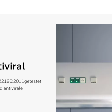
iviral
22196:2011getestet
d antivirale