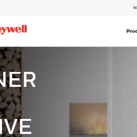
N
Pro
NER
IVE