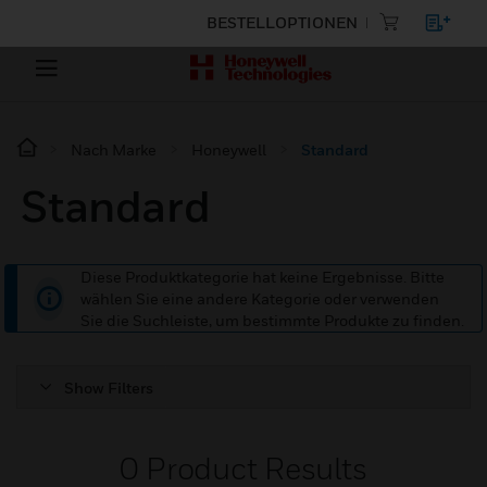
BESTELLOPTIONEN
Nach Marke
Honeywell
Standard
Standard
Diese Produktkategorie hat keine Ergebnisse. Bitte
wählen Sie eine andere Kategorie oder verwenden
Sie die Suchleiste, um bestimmte Produkte zu finden.
Show Filters
0
Product Results