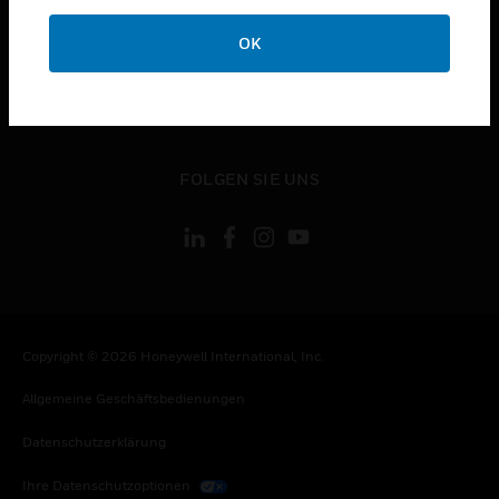
toggle view
OK
KONTAKTIEREN SIE UNS
toggle view
RECHTLICHE HINWEISE
toggle view
FOLGEN SIE UNS
Copyright © 2026 Honeywell International, Inc.
Allgemeine Geschäftsbedienungen
Datenschutzerklärung
Ihre Datenschutzoptionen