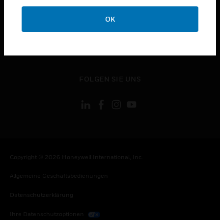
toggle view
OK
KONTAKTIEREN SIE UNS
toggle view
RECHTLICHE HINWEISE
toggle view
FOLGEN SIE UNS
Copyright © 2026 Honeywell International, Inc.
Allgemeine Geschäftsbedienungen
Datenschutzerklärung
Ihre Datenschutzoptionen