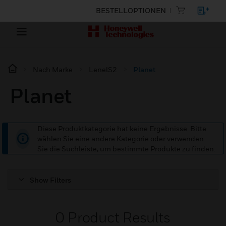
BESTELLOPTIONEN
Nach Marke
LenelS2
Planet
Planet
Diese Produktkategorie hat keine Ergebnisse. Bitte
wählen Sie eine andere Kategorie oder verwenden
Sie die Suchleiste, um bestimmte Produkte zu finden.
Show Filters
0
Product Results