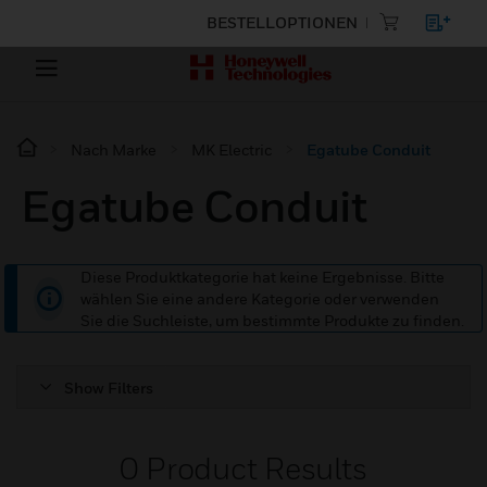
BESTELLOPTIONEN
Nach Marke
MK Electric
Egatube Conduit
Egatube Conduit
Diese Produktkategorie hat keine Ergebnisse. Bitte
wählen Sie eine andere Kategorie oder verwenden
Sie die Suchleiste, um bestimmte Produkte zu finden.
Show Filters
0
Product Results