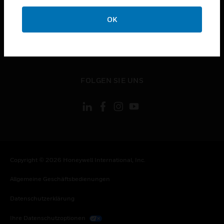
toggle view
OK
KONTAKTIEREN SIE UNS
toggle view
RECHTLICHE HINWEISE
toggle view
FOLGEN SIE UNS
Copyright © 2026 Honeywell International, Inc.
Allgemeine Geschäftsbedienungen
Datenschutzerklärung
Ihre Datenschutzoptionen