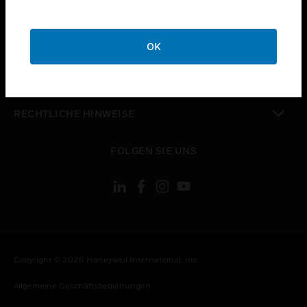
STELLENANGEBOTE
toggle view
UNTERNEHMEN
OK
toggle view
KONTAKTIEREN SIE UNS
toggle view
RECHTLICHE HINWEISE
toggle view
FOLGEN SIE UNS
Copyright © 2026 Honeywell International, Inc.
Allgemeine Geschäftsbedienungen