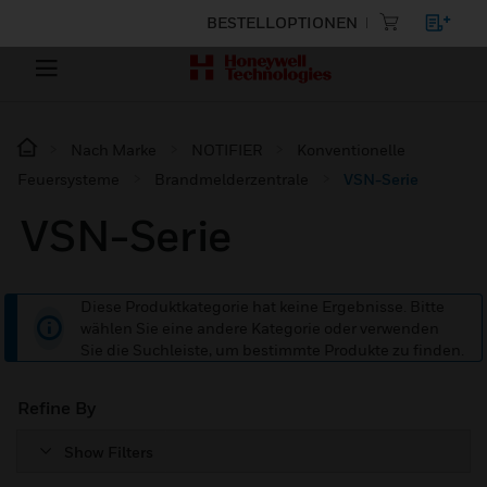
BESTELLOPTIONEN
Nach Marke
NOTIFIER
Konventionelle
Feuersysteme
Brandmelderzentrale
VSN-Serie
VSN-Serie
Diese Produktkategorie hat keine Ergebnisse. Bitte
wählen Sie eine andere Kategorie oder verwenden
Sie die Suchleiste, um bestimmte Produkte zu finden.
Refine By
Show Filters