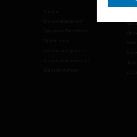
Bild
Komfort
Regi
Brandmeldetechnik
Gesu
Gesundes Raumklima
Univ
Optimierung
Hotel
Gebäudeintegration
Indus
Einbruchmeldetechnik
Justi
Dienstleistungen
Einz