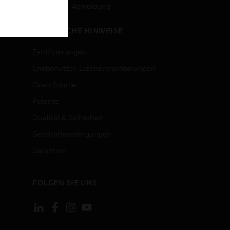
n
Newsletter-Abmeldung
RECHTLICHE HINWEISE
Zertifizierungen
Endbenutzer-Lizenzvereinbarungen
Open Source
Patente
Qualität & Sicherheit
Geschäftsbedingungen
Garantien
FOLGEN SIE UNS