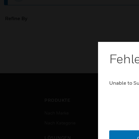
Refine By
Fehl
Unable to S
PRODUKTE
BRA
Nach Marke
Flug
Nach Kategorie
Gewe
Rech
LÖSUNGEN