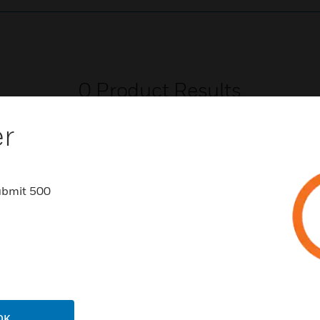
0
Product Results
er
ubmit 500
NCHEN
UNTERSTÜTZUNG
häfen
Vertriebspartnersuche
rbeimmobilien
Schulungen
enzentren
Technischer Service
OK