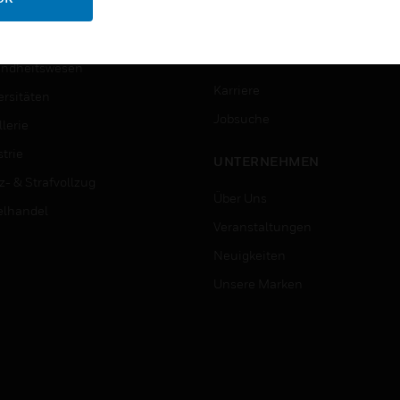
ungswesen
Schritt-Für-Schritt-Anleitunge
erung & Militär
STELLENANGEBOTE
ndheitswesen
Karriere
ersitäten
Jobsuche
lerie
trie
UNTERNEHMEN
z- & Strafvollzug
Über Uns
elhandel
Veranstaltungen
Neuigkeiten
Unsere Marken