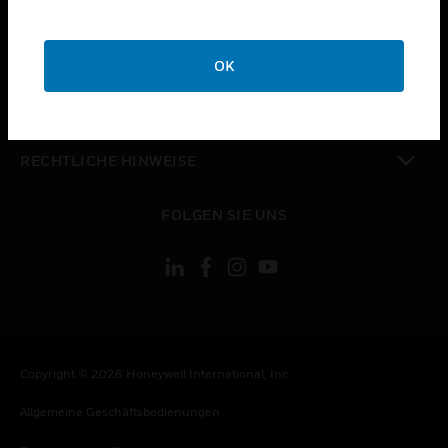
toggle view
UNTERNEHMEN
OK
toggle view
KONTAKTIEREN SIE UNS
toggle view
RECHTLICHE HINWEISE
toggle view
FOLGEN SIE UNS
Copyright © 2026 Honeywell International, Inc.
Allgemeine Geschäftsbedienungen