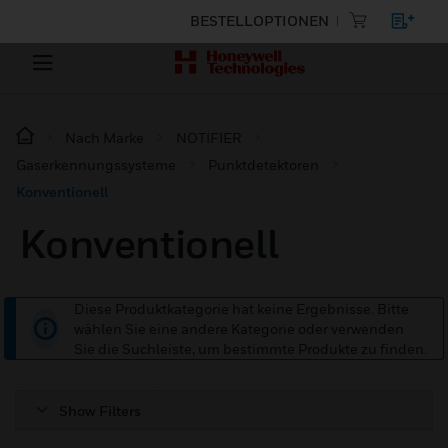
BESTELLOPTIONEN
Nach Marke
NOTIFIER
Gaserkennungssysteme
Punktdetektoren
Konventionell
Konventionell
Diese Produktkategorie hat keine Ergebnisse. Bitte
wählen Sie eine andere Kategorie oder verwenden
Sie die Suchleiste, um bestimmte Produkte zu finden.
Show Filters