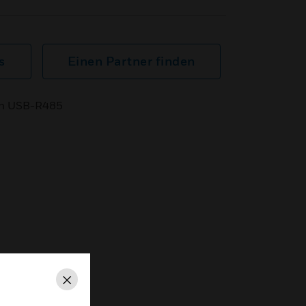
s
Einen Partner finden
ith USB-R485
Schließen