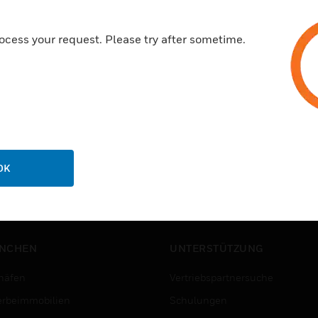
ocess your request. Please try after sometime.
OK
NCHEN
UNTERSTÜTZUNG
häfen
Vertriebspartnersuche
rbeimmobilien
Schulungen