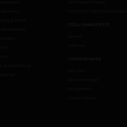
enzentren
Technischer Service
ungswesen
Schritt-Für-Schritt-Anleitunge
erung & Militär
STELLENANGEBOTE
ndheitswesen
Karriere
ersitäten
Jobsuche
lerie
trie
UNTERNEHMEN
z- & Strafvollzug
Über Uns
elhandel
Veranstaltungen
Neuigkeiten
Unsere Marken