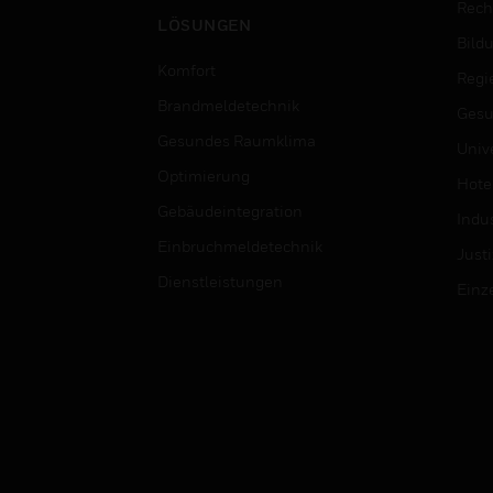
Rech
LÖSUNGEN
Bild
Komfort
Regi
Brandmeldetechnik
Gesu
Gesundes Raumklima
Univ
Optimierung
Hotel
Gebäudeintegration
Indus
Einbruchmeldetechnik
Justi
Dienstleistungen
Einz