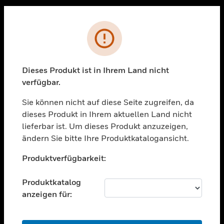
Sc
PRODUKTE
Fehler
toggle view
LÖSUNGEN
Dieses Produkt ist in Ihrem Land nicht
toggle view
verfügbar.
BRANCHEN
Sie können nicht auf diese Seite zugreifen, da
toggle view
UNTERSTÜTZUNG
dieses Produkt in Ihrem aktuellen Land nicht
lieferbar ist. Um dieses Produkt anzuzeigen,
toggle view
ändern Sie bitte Ihre Produktkatalogansicht.
STELLENANGEBOTE
Unable to process your request. Please try after
toggle view
Produktverfügbarkeit:
sometime.
UNTERNEHMEN
Produktkatalog
toggle view
KONTAKTIEREN SIE UNS
anzeigen für:
toggle view
RECHTLICHE HINWEISE
OK