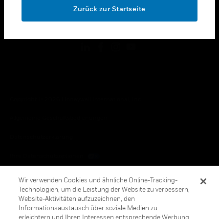
Zurück zur Startseite
toggle view
FOLGEN SIE UNS
Copyright © 2026 Honeywell International, Inc.
Allgemeine Geschäftsbedienungen
Datenschutzerklärung
Ihre Datenschutzoptionen
Cookie-Hinweis
Wir verwenden Cookies und ähnliche Online-Tracking-
Technologien, um die Leistung der Website zu verbessern,
Honeywell Global Abbestellen
Website-Aktivitäten aufzuzeichnen, den
Informationsaustausch über soziale Medien zu
erleichtern und Ihren Interessen entsprechende Werbung