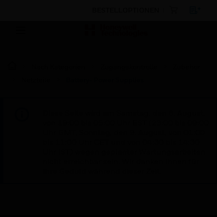
BESTELLOPTIONEN
Nach Kategorien
Zugangskontrolle
Zubehör
Netzteile
Battery- Power Supplies
Diese Seite wird am Samstag, den 8. August,
von 19:00 bis 05:00 Uhr EST (23:00 bis 09:00
Uhr GMT, Sonntag, den 9. August, von 01:00
bis 11:00 Uhr CET und von 04:30 bis 14:30
Uhr IST) wegen geplanter Wartungsarbeiten
nicht erreichbar sein. Wir danken Ihnen für
Ihre Geduld während dieser Zeit.