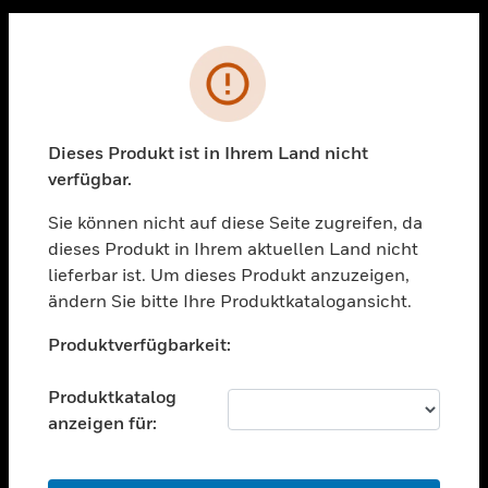
Sc
PRODUKTE
Fehler
toggle view
LÖSUNGEN
Dieses Produkt ist in Ihrem Land nicht
toggle view
verfügbar.
BRANCHEN
Sie können nicht auf diese Seite zugreifen, da
toggle view
UNTERSTÜTZUNG
dieses Produkt in Ihrem aktuellen Land nicht
lieferbar ist. Um dieses Produkt anzuzeigen,
toggle view
ändern Sie bitte Ihre Produktkatalogansicht.
STELLENANGEBOTE
Unable to process your request. Please try after
toggle view
Produktverfügbarkeit:
sometime.
UNTERNEHMEN
Produktkatalog
toggle view
KONTAKTIEREN SIE UNS
anzeigen für:
toggle view
RECHTLICHE HINWEISE
OK