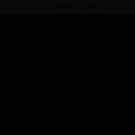
BESTELLOPTIONEN
Nach Kategorien
Zugangskontrolle
Zubehör
Netzteile
LenelS2 – "XA" and "UL" PSU – PSU only
Diese Seite wird am Samstag, den 8. August,
von 19:00 bis 05:00 Uhr EST (23:00 bis 09:00
Uhr GMT, Sonntag, den 9. August, von 01:00
bis 11:00 Uhr CET und von 04:30 bis 14:30
Uhr IST) wegen geplanter Wartungsarbeiten
nicht erreichbar sein. Wir danken Ihnen für
Ihre Geduld während dieser Zeit.