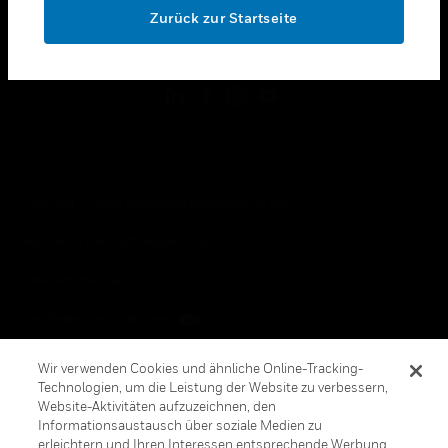
Zurück zur Startseite
toggle view
FOLGEN SIE UNS
Copyright © 2026 Honeywell International, Inc.
Allgemeine Geschäftsbedienungen
Datenschutzerklärung
Ihre Datenschutzoptionen
Cookie-Hinweis
Wir verwenden Cookies und ähnliche Online-Tracking-
Technologien, um die Leistung der Website zu verbessern,
Honeywell Global Abbestellen
Website-Aktivitäten aufzuzeichnen, den
Informationsaustausch über soziale Medien zu
erleichtern und Ihren Interessen entsprechende Werbung