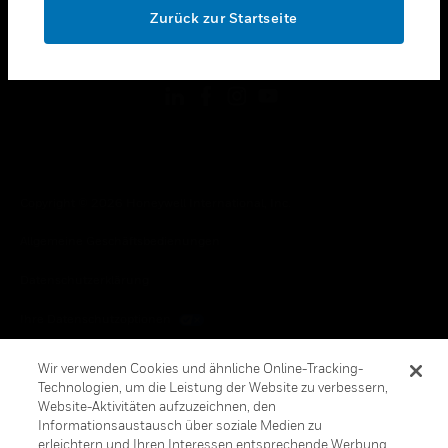
Zurück zur Startseite
toggle view
FOLGEN SIE UNS
Copyright © 2026 Honeywell International, Inc.
Allgemeine Geschäftsbedienungen
Datenschutzerklärung
Ihre Datenschutzoptionen
Cookie-Hinweis
Wir verwenden Cookies und ähnliche Online-Tracking-
Technologien, um die Leistung der Website zu verbessern,
Honeywell Global Abbestellen
Website-Aktivitäten aufzuzeichnen, den
Informationsaustausch über soziale Medien zu
erleichtern und Ihren Interessen entsprechende Werbung