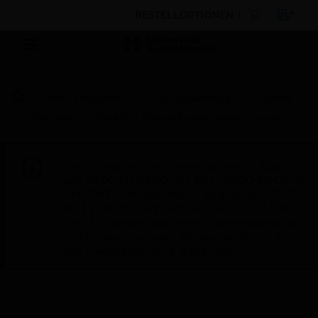
BESTELLOPTIONEN
Nach Kategorien
Zugangskontrolle
Zubehör
Netzteile
NetAXS™ Deluxe System Power Supply
Diese Seite wird am Samstag, den 8. August,
von 19:00 bis 05:00 Uhr EST (23:00 bis 09:00
Uhr GMT, Sonntag, den 9. August, von 01:00
bis 11:00 Uhr CET und von 04:30 bis 14:30
Uhr IST) wegen geplanter Wartungsarbeiten
nicht erreichbar sein. Wir danken Ihnen für
Ihre Geduld während dieser Zeit.