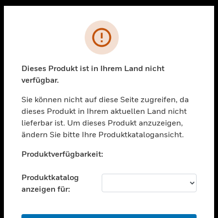
Sc
PRODUKTE
Fehler
toggle view
LÖSUNGEN
Dieses Produkt ist in Ihrem Land nicht
toggle view
verfügbar.
BRANCHEN
Sie können nicht auf diese Seite zugreifen, da
toggle view
UNTERSTÜTZUNG
dieses Produkt in Ihrem aktuellen Land nicht
lieferbar ist. Um dieses Produkt anzuzeigen,
toggle view
ändern Sie bitte Ihre Produktkatalogansicht.
STELLENANGEBOTE
Unable to process your request. Please try after
toggle view
Produktverfügbarkeit:
sometime.
UNTERNEHMEN
Produktkatalog
toggle view
KONTAKTIEREN SIE UNS
anzeigen für:
toggle view
RECHTLICHE HINWEISE
OK