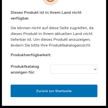
toggle view
UNTERSTÜTZUNG
Dieses Produkt ist in Ihrem Land nicht
verfügbar.
toggle view
STELLENANGEBOTE
Sie können nicht auf diese Seite zugreifen, da
toggle view
dieses Produkt in Ihrem aktuellen Land nicht
UNTERNEHMEN
lieferbar ist. Um dieses Produkt anzuzeigen,
ändern Sie bitte Ihre Produktkatalogansicht.
toggle view
KONTAKTIEREN SIE UNS
Unable to process your request. Please try after
Produktverfügbarkeit:
sometime.
toggle view
RECHTLICHE HINWEISE
Produktkatalog
toggle view
anzeigen für:
FOLGEN SIE UNS
OK
Zurück zur Startseite