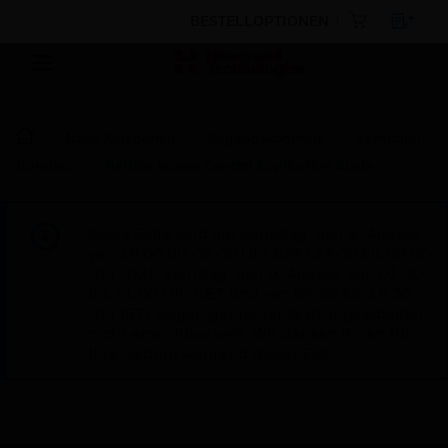
BESTELLOPTIONEN
Nach Kategorien
Zugangskontrolle
Zentralen-
Bundles
NetBox Access Control Application Blade
Diese Seite wird am Samstag, den 8. August,
von 19:00 bis 05:00 Uhr EST (23:00 bis 09:00
Uhr GMT, Sonntag, den 9. August, von 01:00
bis 11:00 Uhr CET und von 04:30 bis 14:30
Uhr IST) wegen geplanter Wartungsarbeiten
nicht erreichbar sein. Wir danken Ihnen für
Ihre Geduld während dieser Zeit.