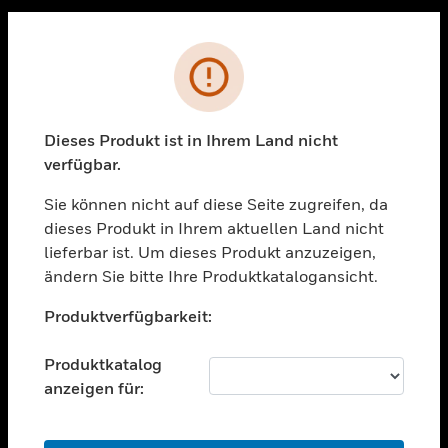
Sc
PRODUKTE
Fehler
toggle view
LÖSUNGEN
Dieses Produkt ist in Ihrem Land nicht
toggle view
verfügbar.
BRANCHEN
Sie können nicht auf diese Seite zugreifen, da
toggle view
UNTERSTÜTZUNG
dieses Produkt in Ihrem aktuellen Land nicht
lieferbar ist. Um dieses Produkt anzuzeigen,
toggle view
ändern Sie bitte Ihre Produktkatalogansicht.
STELLENANGEBOTE
Unable to process your request. Please try after
toggle view
Produktverfügbarkeit:
sometime.
UNTERNEHMEN
Produktkatalog
toggle view
KONTAKTIEREN SIE UNS
anzeigen für:
toggle view
RECHTLICHE HINWEISE
OK