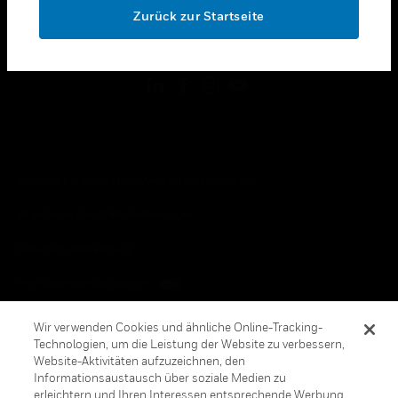
Zurück zur Startseite
toggle view
FOLGEN SIE UNS
Copyright © 2026 Honeywell International, Inc.
Allgemeine Geschäftsbedienungen
Datenschutzerklärung
Ihre Datenschutzoptionen
Cookie-Hinweis
Wir verwenden Cookies und ähnliche Online-Tracking-
Technologien, um die Leistung der Website zu verbessern,
Honeywell Global Abbestellen
Website-Aktivitäten aufzuzeichnen, den
Informationsaustausch über soziale Medien zu
erleichtern und Ihren Interessen entsprechende Werbung