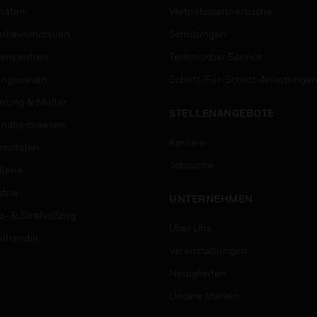
häfen
Vertriebspartnersuche
rbeimmobilien
Schulungen
enzentren
Technischer Service
ungswesen
Schritt-Für-Schritt-Anleitunge
erung & Militär
STELLENANGEBOTE
ndheitswesen
Karriere
ersitäten
Jobsuche
lerie
trie
UNTERNEHMEN
z- & Strafvollzug
Über Uns
elhandel
Veranstaltungen
Neuigkeiten
Unsere Marken