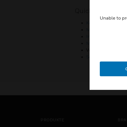
Quicklinks
Unable to pr
Kontaktieren sie u
Mitarbeiter-Zugan
Investoren
Medienkontakte
Verbindung zu Kl
Schwachstellenber
PRODUKTE
BRA