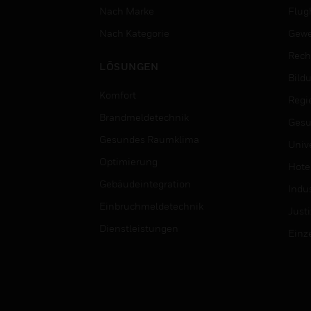
Nach Marke
Flug
Nach Kategorie
Gewe
Rech
LÖSUNGEN
Bild
Komfort
Regi
Brandmeldetechnik
Gesu
Gesundes Raumklima
Univ
Optimierung
Hotel
Gebäudeintegration
Indus
Einbruchmeldetechnik
Justi
Dienstleistungen
Einz