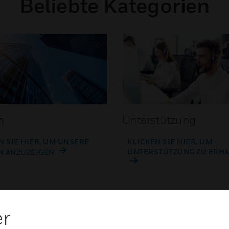
Beliebte Kategorien
n
Unterstützung
N SIE HIER, UM UNSERE
KLICKEN SIE HIER, UM
UNTERSTÜTZUNG ZU ERH
N ANZUZEIGEN
er