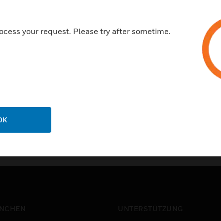
Privatsphär
ocess your request. Please try after sometime.
ns
Abbestelle
g
Datenschut
einunternehmen
ichterstattung
OK
NCHEN
UNTERSTÜTZUNG