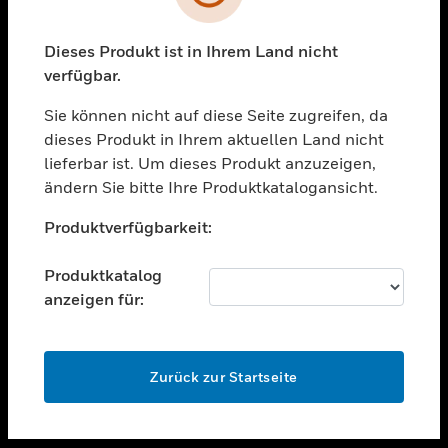
toggle view
UNTERSTÜTZUNG
Dieses Produkt ist in Ihrem Land nicht
verfügbar.
toggle view
STELLENANGEBOTE
Sie können nicht auf diese Seite zugreifen, da
toggle view
dieses Produkt in Ihrem aktuellen Land nicht
UNTERNEHMEN
lieferbar ist. Um dieses Produkt anzuzeigen,
ändern Sie bitte Ihre Produktkatalogansicht.
toggle view
KONTAKTIEREN SIE UNS
Unable to process your request. Please try after
Produktverfügbarkeit:
sometime.
toggle view
RECHTLICHE HINWEISE
Produktkatalog
toggle view
anzeigen für:
FOLGEN SIE UNS
OK
Zurück zur Startseite