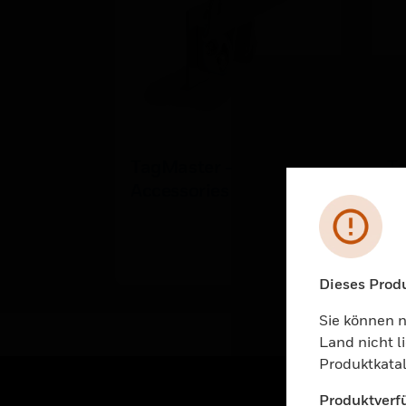
TagMaster -
T
Accessories
ra
Fehl
Dieses Produ
Unable to pr
Sie können n
Land nicht l
Produktkatal
Produktverfü