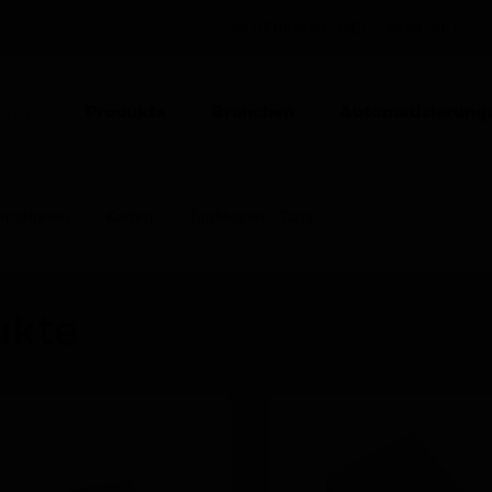
GERMANY (DE)
KONTAKT
Produkte
Branchen
Automatisierung
TION
rmationen
Karten
TagMaster - Tags
ukte