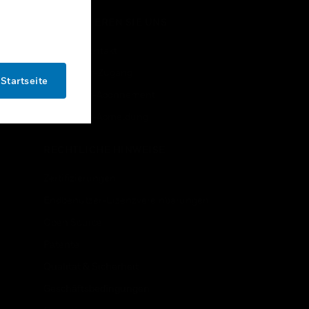
KONTAKTIEREN SIE UNS
Vertriebskontakt
Mitarbeiter-Zugang
Startseite
Newsletter-Abonnement
n
Newsletter-Abmeldung
RECHTLICHE HINWEISE
Zertifizierungen
Endbenutzer-Lizenzvereinbarungen
Open Source
Patente
Qualität & Sicherheit
Geschäftsbedingungen