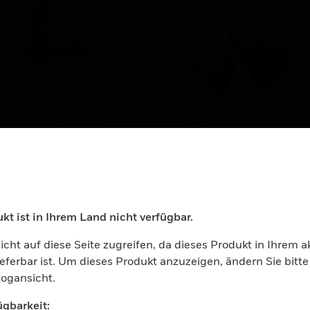
agMaster - Long
TG- Inspire Softwar
nge readers
Series Graphic
Management Softw
er
kt ist in Ihrem Land nicht verfügbar.
ocess your request. Please try after sometime.
icht auf diese Seite zugreifen, da dieses Produkt in Ihrem a
ieferbar ist. Um dieses Produkt anzuzeigen, ändern Sie bitte
ogansicht.
gbarkeit: