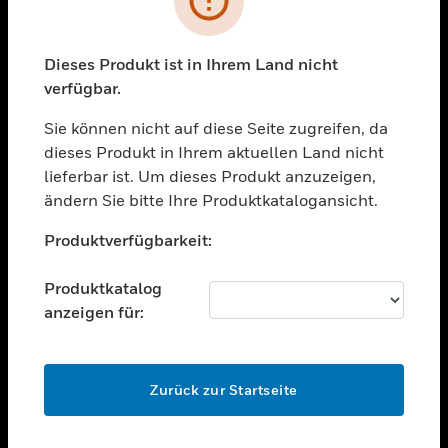
toggle view
BRANCHEN
toggle view
Dieses Produkt ist in Ihrem Land nicht
UNTERSTÜTZUNG
verfügbar.
toggle view
STELLENANGEBOTE
Sie können nicht auf diese Seite zugreifen, da
dieses Produkt in Ihrem aktuellen Land nicht
toggle view
lieferbar ist. Um dieses Produkt anzuzeigen,
UNTERNEHMEN
ändern Sie bitte Ihre Produktkatalogansicht.
toggle view
Unable to process your request. Please try after
KONTAKTIEREN SIE UNS
Produktverfügbarkeit:
sometime.
toggle view
RECHTLICHE HINWEISE
Produktkatalog
anzeigen für:
toggle view
FOLGEN SIE UNS
OK
Zurück zur Startseite