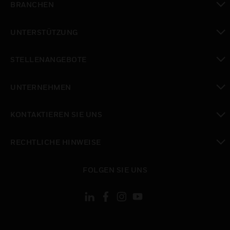
BRANCHEN
toggle view
UNTERSTÜTZUNG
toggle view
STELLENANGEBOTE
toggle view
UNTERNEHMEN
toggle view
KONTAKTIEREN SIE UNS
toggle view
RECHTLICHE HINWEISE
toggle view
FOLGEN SIE UNS