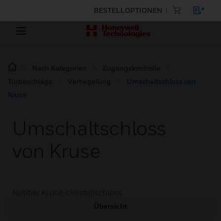
BESTELLOPTIONEN
Nach Kategorien
Zugangskontrolle
Türbeschläge
Verriegelung
Umschaltschloss von
Kruse
Umschaltschloss
von Kruse
Notifier Kruse-Umstellschloss
Übersicht