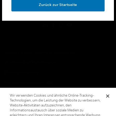
Zurück zur Startseite
toggle view
FOLGEN SIE UNS
Copyright © 2026 Honeywell International, Inc.
Allgemeine Geschäftsbedienungen
Datenschutzerklärung
Ihre Datenschutzoptionen
Cookie-Hinweis
Wir verwenden Cookies und ähnliche Online-Tracking-
Technologien, um die Leistung der Website zu verbessern,
Honeywell Global Abbestellen
Website-Aktivitäten aufzuzeichnen, den
Informationsaustausch über soziale Medien zu
erleichtern und Ihren Interessen entsprechende Werbung