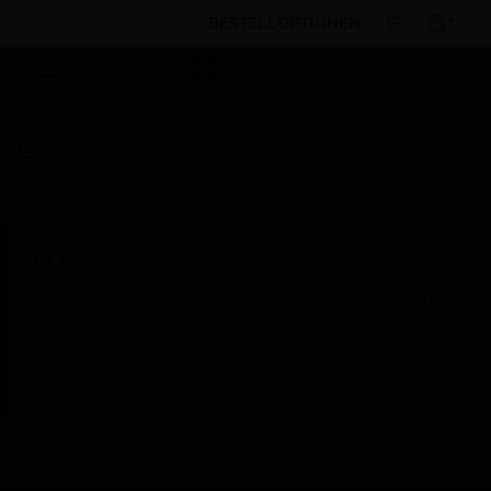
BESTELLOPTIONEN
Nach Kategorien
Zugangskontrolle
Türbeschläge
Schalteinrichtungen
Trillium 2.0 Lock
Diese Seite wird am Samstag, den 8. August,
von 19:00 bis 05:00 Uhr EST (23:00 bis 09:00
Uhr GMT, Sonntag, den 9. August, von 01:00
bis 11:00 Uhr CET und von 04:30 bis 14:30
Uhr IST) wegen geplanter Wartungsarbeiten
nicht erreichbar sein. Wir danken Ihnen für
Ihre Geduld während dieser Zeit.