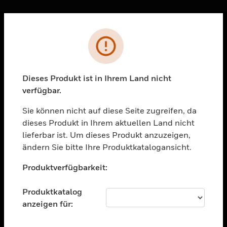
Sc
Fehler
PRODUKTE
toggle view
LÖSUNGEN
Dieses Produkt ist in Ihrem Land nicht
verfügbar.
toggle view
BRANCHEN
Sie können nicht auf diese Seite zugreifen, da
toggle view
dieses Produkt in Ihrem aktuellen Land nicht
UNTERSTÜTZUNG
lieferbar ist. Um dieses Produkt anzuzeigen,
toggle view
ändern Sie bitte Ihre Produktkatalogansicht.
STELLENANGEBOTE
Unable to process your request. Please try after
Produktverfügbarkeit:
sometime.
toggle view
UNTERNEHMEN
Produktkatalog
toggle view
anzeigen für:
KONTAKTIEREN SIE UNS