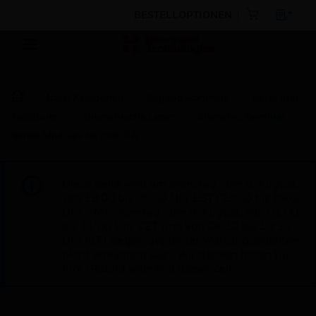
BESTELLOPTIONEN
Nach Kategorien
Zugangskontrolle
Leser und
Tastaturen
Biometrische Leser
Biometric Terminal
Series Modules for 5000TA
Diese Seite wird am Samstag, den 8. August,
von 19:00 bis 05:00 Uhr EST (23:00 bis 09:00
Uhr GMT, Sonntag, den 9. August, von 01:00
bis 11:00 Uhr CET und von 04:30 bis 14:30
Uhr IST) wegen geplanter Wartungsarbeiten
nicht erreichbar sein. Wir danken Ihnen für
Ihre Geduld während dieser Zeit.