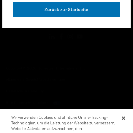
toggle view
OK
RECHTLICHE HINWEISE
Zurück zur Startseite
toggle view
FOLGEN SIE UNS
Copyright © 2026 Honeywell International, Inc.
Allgemeine Geschäftsbedienungen
Datenschutzerklärung
Ihre Datenschutzoptionen
Cookie-Hinweis
Wir verwenden Cookies und ähnliche Online-Tracking-
Technologien, um die Leistung der Website zu verbessern,
Honeywell Global Abbestellen
Website-Aktivitäten aufzuzeichnen, den