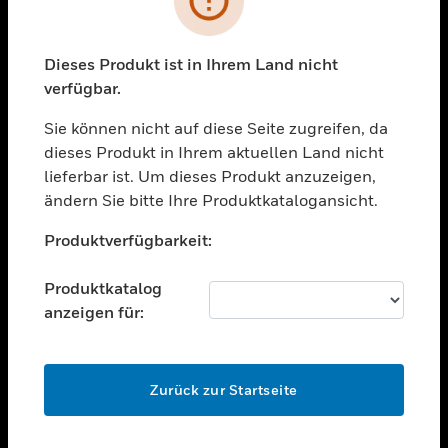
toggle view
BRANCHEN
toggle view
Dieses Produkt ist in Ihrem Land nicht
UNTERSTÜTZUNG
verfügbar.
toggle view
STELLENANGEBOTE
Sie können nicht auf diese Seite zugreifen, da
dieses Produkt in Ihrem aktuellen Land nicht
toggle view
lieferbar ist. Um dieses Produkt anzuzeigen,
UNTERNEHMEN
ändern Sie bitte Ihre Produktkatalogansicht.
toggle view
Unable to process your request. Please try after
KONTAKTIEREN SIE UNS
Produktverfügbarkeit:
sometime.
toggle view
RECHTLICHE HINWEISE
Produktkatalog
anzeigen für:
toggle view
FOLGEN SIE UNS
OK
Zurück zur Startseite