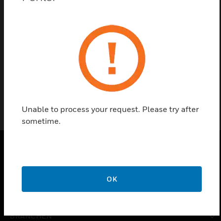
Kontaktieren Sie uns
Einen Partner finden
Arc-A Kit Reader 13.56 Wiegand St
Unable to process your request. Please try after
sometime.
PRODUKTE
OK
toggle view
LÖSUNGEN
toggle view
BRANCHEN