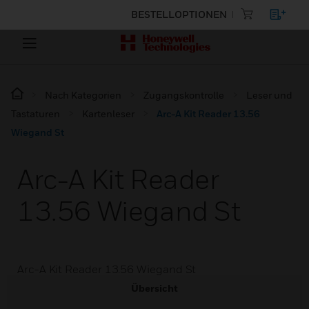
BESTELLOPTIONEN
Nach Kategorien
Zugangskontrolle
Leser und
Tastaturen
Kartenleser
Arc-A Kit Reader 13.56
Wiegand St
Arc-A Kit Reader
13.56 Wiegand St
Arc-A Kit Reader 13.56 Wiegand St
Übersicht