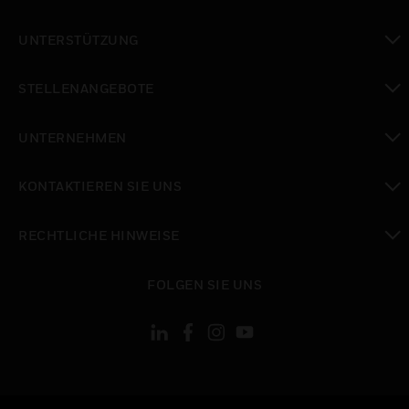
toggle view
UNTERSTÜTZUNG
toggle view
STELLENANGEBOTE
toggle view
UNTERNEHMEN
toggle view
KONTAKTIEREN SIE UNS
toggle view
RECHTLICHE HINWEISE
toggle view
FOLGEN SIE UNS