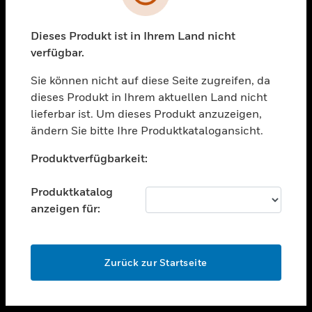
toggle view
UNTERSTÜTZUNG
Dieses Produkt ist in Ihrem Land nicht
verfügbar.
toggle view
STELLENANGEBOTE
Sie können nicht auf diese Seite zugreifen, da
toggle view
dieses Produkt in Ihrem aktuellen Land nicht
UNTERNEHMEN
lieferbar ist. Um dieses Produkt anzuzeigen,
ändern Sie bitte Ihre Produktkatalogansicht.
toggle view
KONTAKTIEREN SIE UNS
Unable to process your request. Please try after
Produktverfügbarkeit:
sometime.
toggle view
RECHTLICHE HINWEISE
Produktkatalog
toggle view
anzeigen für:
FOLGEN SIE UNS
OK
Zurück zur Startseite