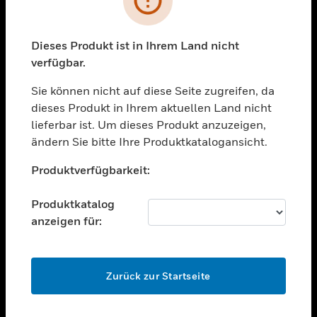
toggle view
BRANCHEN
toggle view
Dieses Produkt ist in Ihrem Land nicht
UNTERSTÜTZUNG
verfügbar.
toggle view
STELLENANGEBOTE
Sie können nicht auf diese Seite zugreifen, da
dieses Produkt in Ihrem aktuellen Land nicht
toggle view
lieferbar ist. Um dieses Produkt anzuzeigen,
UNTERNEHMEN
ändern Sie bitte Ihre Produktkatalogansicht.
toggle view
Unable to process your request. Please try after
KONTAKTIEREN SIE UNS
Produktverfügbarkeit:
sometime.
toggle view
RECHTLICHE HINWEISE
Produktkatalog
anzeigen für:
toggle view
FOLGEN SIE UNS
OK
Zurück zur Startseite