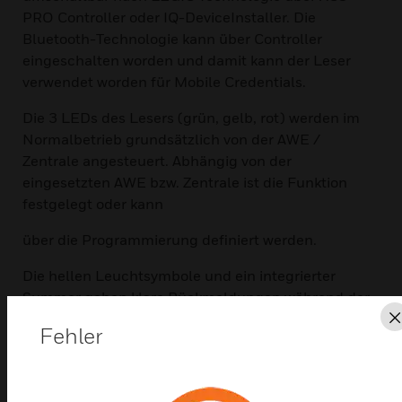
PRO Controller oder IQ-DeviceInstaller. Die
Bluetooth-Technologie kann über Controller
eingeschalten worden und damit kann der Leser
verwendet worden für Mobile Credentials.
Die 3 LEDs des Lesers (grün, gelb, rot) werden im
Normalbetrieb grundsätzlich von der AWE /
Zentrale angesteuert. Abhängig von der
eingesetzten AWE bzw. Zentrale ist die Funktion
festgelegt oder kann
über die Programmierung definiert werden.
Die hellen Leuchtsymbole und ein integrierter
Summer geben klare Rückmeldungen während der
Bedienung.
Fehler
Merkmale und Vorteile:
Bluetooth® SIG-Zertifikat