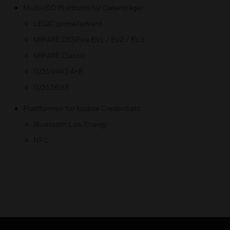
Multi-ISO Plattform für Datenträger
LEGIC prime/advant
MIFARE DESFire EV1 / EV2 / EV3
MIFARE Classic
ISO14443 A+B
ISO15693
Plattformen für Mobile Credentials
Bluetooth Low Energy
NFC