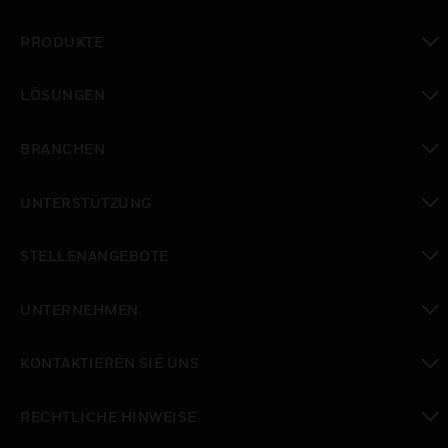
PRODUKTE
toggle view
LÖSUNGEN
toggle view
BRANCHEN
toggle view
UNTERSTÜTZUNG
toggle view
STELLENANGEBOTE
toggle view
UNTERNEHMEN
toggle view
KONTAKTIEREN SIE UNS
toggle view
RECHTLICHE HINWEISE