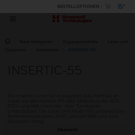
BESTELLOPTIONEN
Nach Kategorien
Zugangskontrolle
Leser und
Tastaturen
Kartenleser
INSERTIC-55
INSERTIC-55
Die Insertic-Leser Serie ergänzen das Portfolio an
Leser, die den nativen RS-485-Modulbus der ACS
PRO- und MB-Controller über Türmodule
unterstützen. Die Leser sind Multi-ISO, unterstützen
Kartentechnologien LEGIC und MIFARE und sind
Bluetooth-fähig.
Übersicht