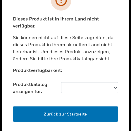
toggle view
BRANCHEN
toggle view
Dieses Produkt ist in Ihrem Land nicht
UNTERSTÜTZUNG
verfügbar.
toggle view
STELLENANGEBOTE
Sie können nicht auf diese Seite zugreifen, da
dieses Produkt in Ihrem aktuellen Land nicht
toggle view
lieferbar ist. Um dieses Produkt anzuzeigen,
UNTERNEHMEN
ändern Sie bitte Ihre Produktkatalogansicht.
toggle view
Unable to process your request. Please try after
KONTAKTIEREN SIE UNS
Produktverfügbarkeit:
sometime.
toggle view
RECHTLICHE HINWEISE
Produktkatalog
anzeigen für:
toggle view
FOLGEN SIE UNS
OK
Zurück zur Startseite