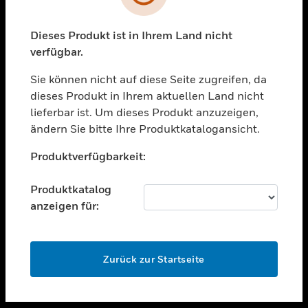
toggle view
UNTERSTÜTZUNG
Dieses Produkt ist in Ihrem Land nicht
verfügbar.
toggle view
STELLENANGEBOTE
Sie können nicht auf diese Seite zugreifen, da
toggle view
dieses Produkt in Ihrem aktuellen Land nicht
UNTERNEHMEN
lieferbar ist. Um dieses Produkt anzuzeigen,
ändern Sie bitte Ihre Produktkatalogansicht.
toggle view
KONTAKTIEREN SIE UNS
Unable to process your request. Please try after
Produktverfügbarkeit:
sometime.
toggle view
RECHTLICHE HINWEISE
Produktkatalog
toggle view
anzeigen für:
FOLGEN SIE UNS
OK
Zurück zur Startseite