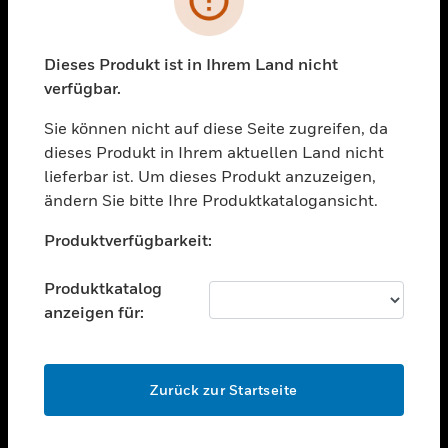
toggle view
BRANCHEN
toggle view
Dieses Produkt ist in Ihrem Land nicht
UNTERSTÜTZUNG
verfügbar.
toggle view
STELLENANGEBOTE
Sie können nicht auf diese Seite zugreifen, da
dieses Produkt in Ihrem aktuellen Land nicht
toggle view
lieferbar ist. Um dieses Produkt anzuzeigen,
UNTERNEHMEN
ändern Sie bitte Ihre Produktkatalogansicht.
toggle view
Unable to process your request. Please try after
KONTAKTIEREN SIE UNS
Produktverfügbarkeit:
sometime.
toggle view
RECHTLICHE HINWEISE
Produktkatalog
anzeigen für:
toggle view
FOLGEN SIE UNS
OK
Zurück zur Startseite