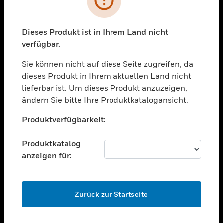
toggle view
BRANCHEN
toggle view
Dieses Produkt ist in Ihrem Land nicht
UNTERSTÜTZUNG
verfügbar.
toggle view
STELLENANGEBOTE
Sie können nicht auf diese Seite zugreifen, da
dieses Produkt in Ihrem aktuellen Land nicht
toggle view
lieferbar ist. Um dieses Produkt anzuzeigen,
UNTERNEHMEN
ändern Sie bitte Ihre Produktkatalogansicht.
toggle view
Unable to process your request. Please try after
KONTAKTIEREN SIE UNS
Produktverfügbarkeit:
sometime.
toggle view
RECHTLICHE HINWEISE
Produktkatalog
anzeigen für:
toggle view
FOLGEN SIE UNS
OK
Zurück zur Startseite