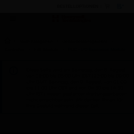
BESTELLOPTIONEN
Nach Kategorien
Gebäudemanagement
Controller
E/A-Module
PUC - I/O Expansion Module
Diese Seite wird am Samstag, den 8. August,
von 19:00 bis 05:00 Uhr EST (23:00 bis 09:00
Uhr GMT, Sonntag, den 9. August, von 01:00
bis 11:00 Uhr CET und von 04:30 bis 14:30
Uhr IST) wegen geplanter Wartungsarbeiten
nicht erreichbar sein. Wir danken Ihnen für
Ihre Geduld während dieser Zeit.