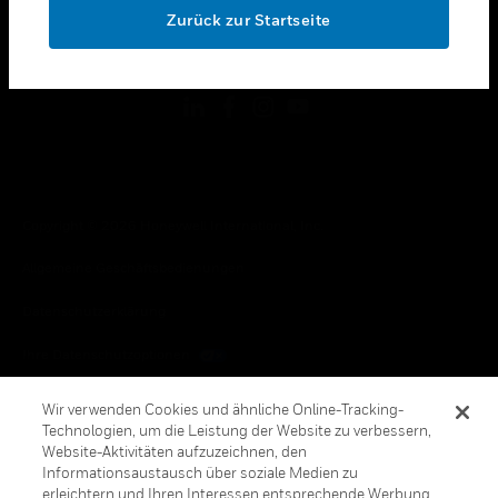
Zurück zur Startseite
toggle view
FOLGEN SIE UNS
Copyright © 2026 Honeywell International, Inc.
Allgemeine Geschäftsbedienungen
Datenschutzerklärung
Ihre Datenschutzoptionen
Cookie-Hinweis
Wir verwenden Cookies und ähnliche Online-Tracking-
Technologien, um die Leistung der Website zu verbessern,
Honeywell Global Abbestellen
Website-Aktivitäten aufzuzeichnen, den
Informationsaustausch über soziale Medien zu
erleichtern und Ihren Interessen entsprechende Werbung