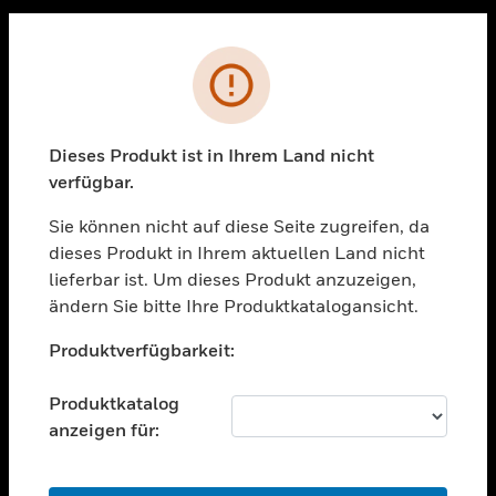
Sc
PRODUKTE
Fehler
toggle view
LÖSUNGEN
Dieses Produkt ist in Ihrem Land nicht
toggle view
verfügbar.
BRANCHEN
Sie können nicht auf diese Seite zugreifen, da
toggle view
UNTERSTÜTZUNG
dieses Produkt in Ihrem aktuellen Land nicht
lieferbar ist. Um dieses Produkt anzuzeigen,
toggle view
ändern Sie bitte Ihre Produktkatalogansicht.
STELLENANGEBOTE
Unable to process your request. Please try after
toggle view
Produktverfügbarkeit:
sometime.
UNTERNEHMEN
Produktkatalog
toggle view
KONTAKTIEREN SIE UNS
anzeigen für:
toggle view
RECHTLICHE HINWEISE
OK