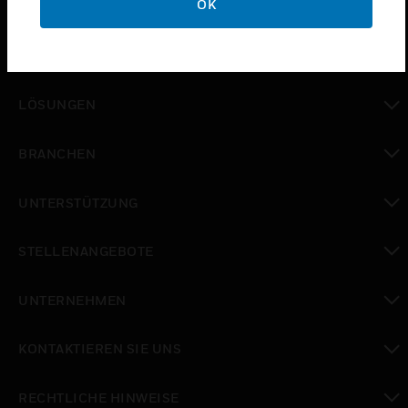
OK
PRODUKTE
toggle view
LÖSUNGEN
toggle view
BRANCHEN
toggle view
UNTERSTÜTZUNG
toggle view
STELLENANGEBOTE
toggle view
UNTERNEHMEN
toggle view
KONTAKTIEREN SIE UNS
toggle view
RECHTLICHE HINWEISE