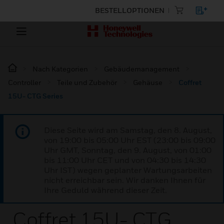
BESTELLOPTIONEN
Nach Kategorien
Gebäudemanagement
Controller
Teile und Zubehör
Gehäuse
Coffret
15U- CTG Series
Diese Seite wird am Samstag, den 8. August,
von 19:00 bis 05:00 Uhr EST (23:00 bis 09:00
Uhr GMT, Sonntag, den 9. August, von 01:00
bis 11:00 Uhr CET und von 04:30 bis 14:30
Uhr IST) wegen geplanter Wartungsarbeiten
nicht erreichbar sein. Wir danken Ihnen für
Ihre Geduld während dieser Zeit.
Coffret 15U- CTG