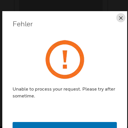
Sc
Fehler
Diese Seite als PDF speichern
Kontaktieren Sie uns
Einen Partner finden
Unable to process your request. Please try after
Coffret 15U
sometime.