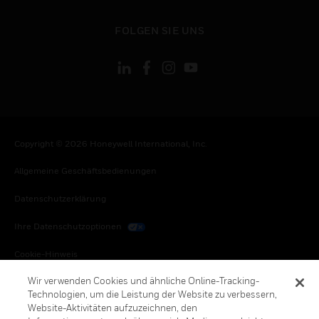
toggle view
FOLGEN SIE UNS
Copyright © 2026 Honeywell International, Inc.
Allgemeine Geschäftsbedienungen
Datenschutzerklärung
Ihre Datenschutzoptionen
Cookie-Hinweis
Wir verwenden Cookies und ähnliche Online-Tracking-
Honeywell Global Abbestellen
Technologien, um die Leistung der Website zu verbessern,
Website-Aktivitäten aufzuzeichnen, den