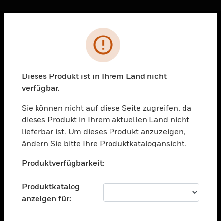
Sc
Fehler
PRODUKTE
toggle view
LÖSUNGEN
Dieses Produkt ist in Ihrem Land nicht
verfügbar.
toggle view
BRANCHEN
Sie können nicht auf diese Seite zugreifen, da
toggle view
dieses Produkt in Ihrem aktuellen Land nicht
UNTERSTÜTZUNG
lieferbar ist. Um dieses Produkt anzuzeigen,
toggle view
ändern Sie bitte Ihre Produktkatalogansicht.
STELLENANGEBOTE
Unable to process your request. Please try after
Produktverfügbarkeit:
sometime.
toggle view
UNTERNEHMEN
Produktkatalog
toggle view
anzeigen für:
KONTAKTIEREN SIE UNS