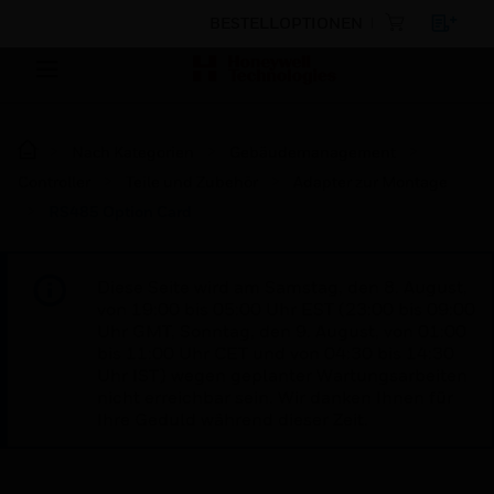
BESTELLOPTIONEN
Nach Kategorien
Gebäudemanagement
Controller
Teile und Zubehör
Adapter zur Montage
RS485 Option Card
Diese Seite wird am Samstag, den 8. August,
von 19:00 bis 05:00 Uhr EST (23:00 bis 09:00
Uhr GMT, Sonntag, den 9. August, von 01:00
bis 11:00 Uhr CET und von 04:30 bis 14:30
Uhr IST) wegen geplanter Wartungsarbeiten
nicht erreichbar sein. Wir danken Ihnen für
Ihre Geduld während dieser Zeit.