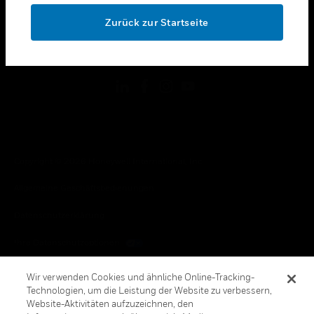
toggle view
OK
RECHTLICHE HINWEISE
Zurück zur Startseite
toggle view
FOLGEN SIE UNS
Copyright © 2026 Honeywell International, Inc.
Allgemeine Geschäftsbedienungen
Datenschutzerklärung
Ihre Datenschutzoptionen
Cookie-Hinweis
Wir verwenden Cookies und ähnliche Online-Tracking-
Technologien, um die Leistung der Website zu verbessern,
Honeywell Global Abbestellen
Website-Aktivitäten aufzuzeichnen, den